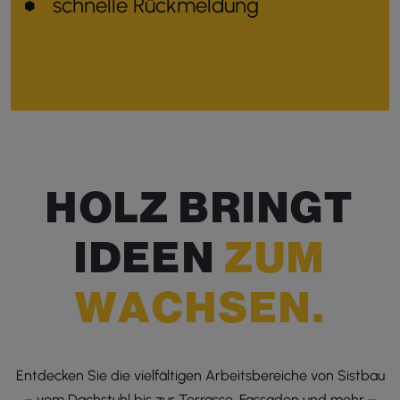
schnelle Rückmeldung
H
O
L
Z
B
R
I
N
G
T
I
D
E
E
N
Z
U
M
W
A
C
H
S
E
N
.
Entdecken Sie die vielfältigen Arbeitsbereiche von Sistbau
– vom Dachstuhl bis zur Terrasse, Fassaden und mehr –