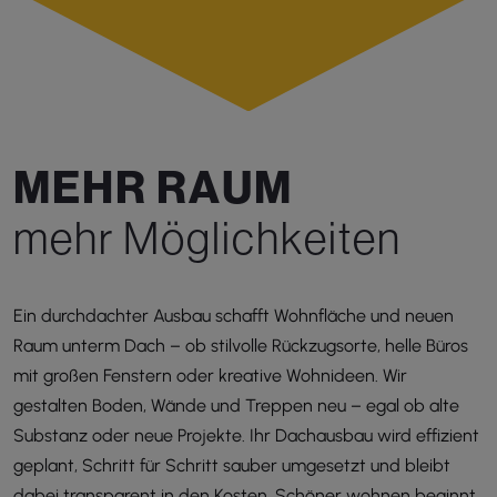
M
E
H
R
R
A
U
M
m
e
h
r
M
ö
g
l
i
c
h
k
e
i
t
e
n
Ein durchdachter Ausbau schafft Wohnfläche und neuen
Raum unterm Dach – ob stilvolle Rückzugsorte, helle Büros
mit großen Fenstern oder kreative Wohnideen. Wir
gestalten Boden, Wände und Treppen neu – egal ob alte
Substanz oder neue Projekte. Ihr Dachausbau wird effizient
geplant, Schritt für Schritt sauber umgesetzt und bleibt
dabei transparent in den Kosten. Schöner wohnen beginnt