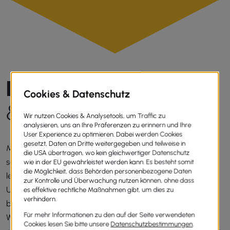
N
A
C
H
H
A
L
T
I
G
&
e
f
f
i
z
i
e
n
t
Mit Holz als natürlichem und nachhaltigem Baumaterial
schaffen wir nicht nur ein behagliches Wohnklima, sondern
legen auch Wert auf Energieeffizienz und
Umweltfreundlichkeit. Hochwertige Dachfenster von Velux
bringen Licht ins Dach und sorgen für maximalen
Wohnkomfort. Ob Dämmung, Trockenbau, neue Wände