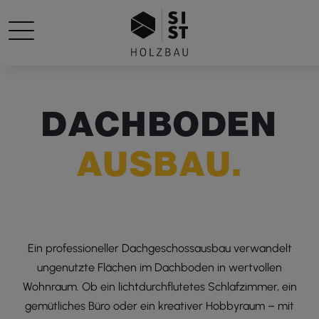
D
A
C
H
B
O
D
E
N
A
U
S
B
A
U
.
Ein professioneller Dachgeschossausbau verwandelt
ungenutzte Flächen im Dachboden in wertvollen
Wohnraum. Ob ein lichtdurchflutetes Schlafzimmer, ein
gemütliches Büro oder ein kreativer Hobbyraum – mit