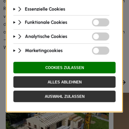
oder individuelle Gestaltung – unser Ziel ist es, ungenutzten
Raum im Dachgeschoss in wertvollen Wohnraum zu
verwandeln. Beim Ausbau achten wir auf jedes Detail,
damit Sie Ihren Dachboden nicht nur funktional, sondern
auch ästhetisch ausbauen und langfristig profitieren können
– mit moderner Qualität und einem spürbar neuen
Wohngefühl.