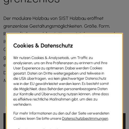
Der modulare Holzbau von SIST Holzbau eröffnet
grenzenlose Gestaltungsmöglichkeiten. Größe, Form,
Raumaufteilung und Ausstattung entstehen genau nach
Ihren Vorstellungen. Ob modernes Wohnhaus, Atelier,
Gästehaus oder Büro – jedes Projekt wird individuell
geplant und präzise umgesetzt. Die modulare Bauweise
ermöglicht maximale Freiheit bei Planung, Erweiterung und
Design – für Wohnlösungen, die so einzigartig sind wie die
Menschen, die darin leben.