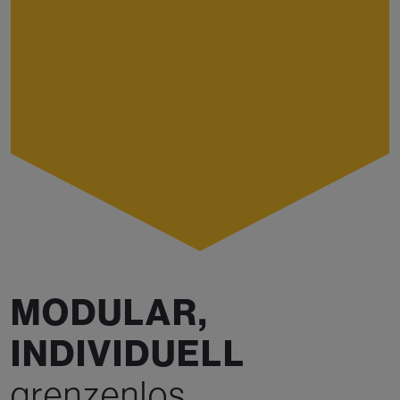
M
O
D
U
L
A
R
,
I
N
D
I
V
I
D
U
E
L
L
g
r
e
n
z
e
n
l
o
s