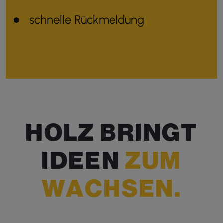
schnelle Rückmeldung
H
O
L
Z
B
R
I
N
G
T
I
D
E
E
N
Z
U
M
W
A
C
H
S
E
N
.