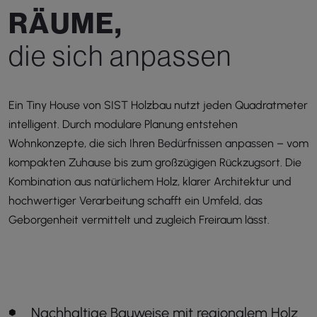
R
Ä
U
M
E
,
d
i
e
s
i
c
h
a
n
p
a
s
s
e
n
Ein Tiny House von SIST Holzbau nutzt jeden Quadratmeter
intelligent. Durch modulare Planung entstehen
Wohnkonzepte, die sich Ihren Bedürfnissen anpassen – vom
kompakten Zuhause bis zum großzügigen Rückzugsort. Die
Kombination aus natürlichem Holz, klarer Architektur und
hochwertiger Verarbeitung schafft ein Umfeld, das
Geborgenheit vermittelt und zugleich Freiraum lässt.
Nachhaltige Bauweise mit regionalem Holz