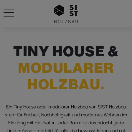
T
I
N
Y
H
O
U
S
E
&
M
O
D
U
L
A
R
E
R
H
O
L
Z
B
A
U
.
Ein Tiny House oder modularer Holzbau von SIST Holzbau
steht für Freiheit, Nachhaltigkeit und modernes Wohnen im
Einklang mit der Natur. Jeder Raum ist durchdacht, jede
Linie präzise – perfekt für alle, die bewusst leben und auf