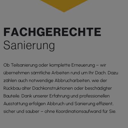
F
A
C
H
G
E
R
E
C
H
T
E
S
a
n
i
e
r
u
n
g
Ob Teilsanierung oder komplette Erneuerung – wir
übernehmen sämtliche Arbeiten rund um Ihr Dach. Dazu
zählen auch notwendige Abbrucharbeiten, wie der
Rückbau alter Dachkonstruktionen oder beschädigter
Bauteile. Dank unserer Erfahrung und professionellen
Ausstattung erfolgen Abbruch und Sanierung effizient,
sicher und sauber – ohne Koordinationsaufwand für Sie.