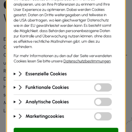
O
P
T
I
M
I
E
R
T
E
W
ä
r
m
e
d
ä
m
m
u
n
g
Eine fachgerecht ausgeführte Wärmedämmung ist die
Grundlage für ein energieeffizientes und zukunftssicheres
Gebäude. Sist Bau bietet professionelle Lösungen für Flach-
und Steildächer und sorgt so für eine nachhaltige
Reduzierung von Wärmeverlusten. Durch moderne
Dämmtechnik verbessern wir die Energieeffizienz Ihres
Hauses spürbar, senken dauerhaft Ihre Heizkosten und
schaffen ein angenehmes Raumklima zu jeder Jahreszeit.
Mit Sist Bau erhalten Sie durchdachte, wirtschaftliche
Lösungen – alles aus einer Hand.