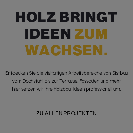
H
O
L
Z
B
R
I
N
G
T
I
D
E
E
N
Z
U
M
W
A
C
H
S
E
N
.
Entdecken Sie die vielfältigen Arbeitsbereiche von Sistbau
– vom Dachstuhl bis zur Terrasse, Fassaden und mehr –
hier setzen wir Ihre Holzbau-Ideen professionell um.
ZU ALLEN PROJEKTEN